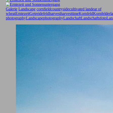
Galerie
Landscape
cornfield
countryside
cultivated land
ear of
wheat
Erntezeit
Getreidefeld
harvest
harvesttime
Kornfeld
Kornfelder
l
photography
Landscapephotography
Landschaft
Landschaftsfoto
Lanf