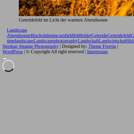
Getreidefeld im Licht der warmen Abendsonne
Landscape
Abendsonne
Bischofsheim
cornfield
feld
felder
Getreide
Getreidefeld
G
time
landscape
Landscapephotography
Landschaft
Landwirtschaft
Skl
Stephan Strange Photography
| Designed by:
Theme Freesia
|
WordPress
| © Copyright All right reserved |
Impressum