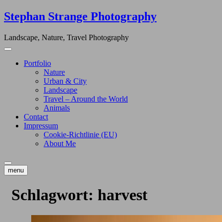
Skip
Stephan Strange Photography
to
content
Landscape, Nature, Travel Photography
Portfolio
Nature
Urban & City
Landscape
Travel – Around the World
Animals
Contact
Impressum
Cookie-Richtlinie (EU)
About Me
menu
Schlagwort:
harvest