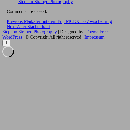
Stephan Strange Photography
Comments are closed.
Beitragsnavigation
Previous
Previous
Maikäfer mit dem Fuji MCEX-16 Zwischenring
Next
post:
Next
Alter Stacheldraht
post:
Stephan Strange Photography
| Designed by:
Theme Freesia
|
WordPress
| © Copyright All right reserved |
Impressum