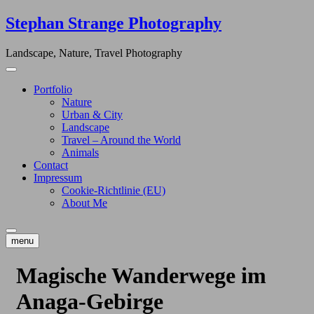
Skip
Stephan Strange Photography
to
content
Landscape, Nature, Travel Photography
Portfolio
Nature
Urban & City
Landscape
Travel – Around the World
Animals
Contact
Impressum
Cookie-Richtlinie (EU)
About Me
menu
Magische Wanderwege im
Anaga-Gebirge