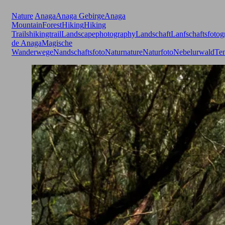
Nature
Anaga
Anaga Gebirge
Anaga
Mountain
Forest
Hiking
Hiking
Trails
hikingtrail
Landscapephotography
Landschaft
Lanfschaftsfotog
de Anaga
Magische
Wanderwege
Nandschaftsfoto
Natur
nature
Naturfoto
Nebelurwald
Ten