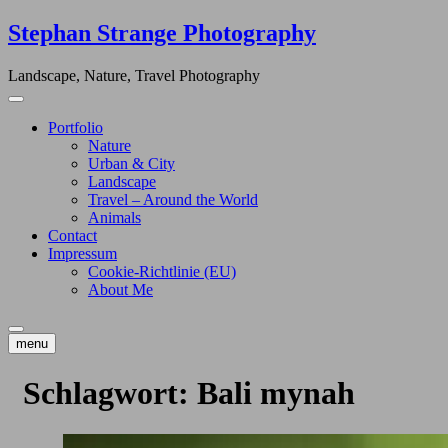
Skip
Stephan Strange Photography
to
content
Landscape, Nature, Travel Photography
Portfolio
Nature
Urban & City
Landscape
Travel – Around the World
Animals
Contact
Impressum
Cookie-Richtlinie (EU)
About Me
menu
Schlagwort:
Bali mynah