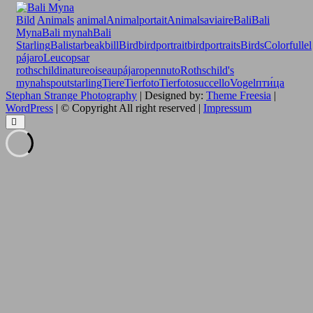
Bild
Animals
animal
Animalportait
Animals
aviaire
Bali
Bali
Myna
Bali mynah
Bali
Starling
Balistar
beak
bill
Bird
birdportrait
birdportraits
Birds
Colorfull
el
pájaro
Leucopsar
rothschildi
nature
oiseau
pájaro
pennuto
Rothschild's
mynah
spout
starling
Tiere
Tierfoto
Tierfotos
uccello
Vogel
пти́ца
Stephan Strange Photography
| Designed by:
Theme Freesia
|
WordPress
| © Copyright All right reserved |
Impressum