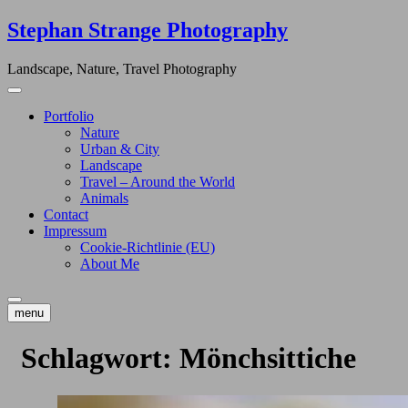
Skip
Stephan Strange Photography
to
content
Landscape, Nature, Travel Photography
Portfolio
Nature
Urban & City
Landscape
Travel – Around the World
Animals
Contact
Impressum
Cookie-Richtlinie (EU)
About Me
menu
Schlagwort:
Mönchsittiche