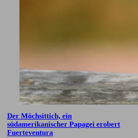
Der Möchsittich, ein
südamerikanischer Papagei erobert
Fuerteventura