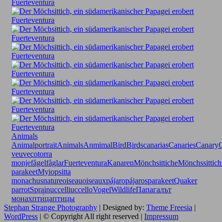
Animals
Animalportrait
Animals
Anmimal
Bird
Birds
canarias
Canaries
Canary
veuve
cotorra
monje
fågel
fåglar
Fuerteventura
Kanaren
Mönchsittiche
Mönchssittich
parakeet
Myiopsitta
monachus
nature
oiseau
oiseaux
pájaro
pájaros
parakeet
Quaker
parrot
Sprain
uccelli
uccello
Vogel
Wildlife
Папагалът
монах
пти́ца
птицы
Stephan Strange Photography
| Designed by:
Theme Freesia
|
WordPress
| © Copyright All right reserved |
Impressum