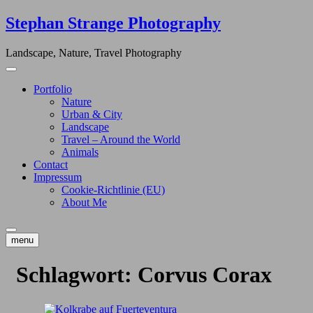
Skip
Stephan Strange Photography
to
content
Landscape, Nature, Travel Photography
Portfolio
Nature
Urban & City
Landscape
Travel – Around the World
Animals
Contact
Impressum
Cookie-Richtlinie (EU)
About Me
menu
Schlagwort:
Corvus Corax