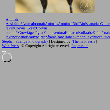
Animals
Aaskrähe*
Animalportrait
Animals
Anmimal
Bird
Birds
canarias
Canar
raven
Corvus Corax
Corvus
corone*
Crow
fågel
fåglar
Fuerteventura
Kanaren
Kolkrabe
Krähe*
nat
raven
oiseau
oiseaux
pájaro
pájaros
Rabe
Rabenkrähe*
Raven
uccelli
uc
Stephan Strange Photography
| Designed by:
Theme Freesia
|
WordPress
| © Copyright All right reserved |
Impressum