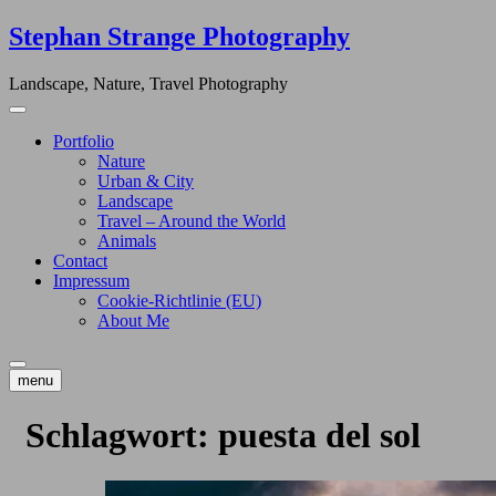
Skip
Stephan Strange Photography
to
content
Landscape, Nature, Travel Photography
Portfolio
Nature
Urban & City
Landscape
Travel – Around the World
Animals
Contact
Impressum
Cookie-Richtlinie (EU)
About Me
menu
Schlagwort:
puesta del sol