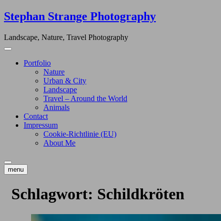
Skip
Stephan Strange Photography
to
content
Landscape, Nature, Travel Photography
Portfolio
Nature
Urban & City
Landscape
Travel – Around the World
Animals
Contact
Impressum
Cookie-Richtlinie (EU)
About Me
menu
Schlagwort:
Schildkröten