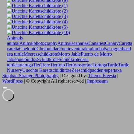
Animals
animal
Animalphotography
Animals
canarias
Canaries
Canary
Caretta
caretta
Chelonid
Cheloniidae
Fuerteventura
kaplumbağa
Loggerhead
sea turtle
Meeresschildkröte
Morro Jable
Puerto de Morro
Jable
quelónidos
Schildkröte
Schildkröten
sea
turtle
tartaruga
Tier
Tiere
Tierfoto
Tierfotos
tortue
Tortuga
Turtle
Turtle
Nursery
Unechte Karettschildkröte
Zeeschildpadden
черепаха
Stephan Strange Photography
| Designed by:
Theme Freesia
|
WordPress
| © Copyright All right reserved |
Impressum