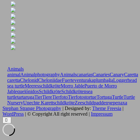
Animals
animal
Animalphotography
Animals
canarias
Canaries
Canary
Caretta
caretta
Chelonid
Cheloniidae
Fuerteventura
kaplumbağa
Loggerhead
sea turtle
Meeresschildkröte
Morro Jable
Puerto de Morro
Jable
quelónidos
Schildkröte
Schildkröten
sea
turtle
tartaruga
Tier
Tiere
Tierfoto
Tierfotos
tortue
Tortuga
Turtle
Turtle
Nursery
Unechte Karettschildkröte
Zeeschildpadden
черепаха
Stephan Strange Photography
| Designed by:
Theme Freesia
|
WordPress
| © Copyright All right reserved |
Impressum