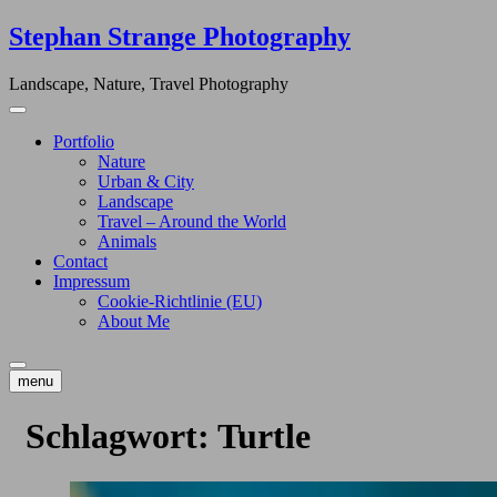
Skip
Stephan Strange Photography
to
content
Landscape, Nature, Travel Photography
Portfolio
Nature
Urban & City
Landscape
Travel – Around the World
Animals
Contact
Impressum
Cookie-Richtlinie (EU)
About Me
menu
Schlagwort:
Turtle