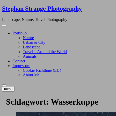
Skip
Stephan Strange Photography
to
content
Landscape, Nature, Travel Photography
Portfolio
Nature
Urban & City
Landscape
Travel – Around the World
Animals
Contact
Impressum
Cookie-Richtlinie (EU)
About Me
menu
Schlagwort:
Wasserkuppe