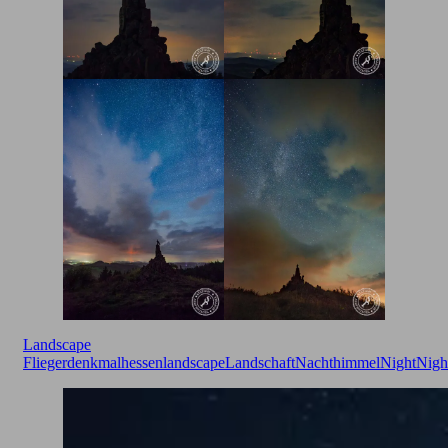
Landscape
Fliegerdenkmal
hessen
landscape
Landschaft
Nachthimmel
Night
Nigh