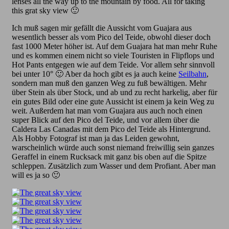
lenses all the way up to the mountain by food. All for taking
this grat sky view 🙂
Ich muß sagen mir gefällt die Aussicht vom Guajara aus
wesentlich besser als vom Pico del Teide, obwohl dieser doch
fast 1000 Meter höher ist. Auf dem Guajara hat man mehr Ruhe
und es kommen einem nicht so viele Touristen in Flipflops und
Hot Pants entgegen wie auf dem Teide. Vor allem sehr sinnvoll
bei unter 10° 🙂 Aber da hoch gibt es ja auch keine
Seilbahn
,
sondern man muß den ganzen Weg zu fuß bewältigen. Mehr
über Stein als über Stock, und ab und zu recht harkelig, aber für
ein gutes Bild oder eine gute Aussicht ist einem ja kein Weg zu
weit. Außerdem hat man vom Guajara aus auch noch einen
super Blick auf den Pico del Teide, und vor allem über die
Caldera Las Canadas mit dem Pico del Teide als Hintergrund.
Als Hobby Fotograf ist man ja das Leiden gewohnt,
warscheinlich würde auch sonst niemand freiwillig sein ganzes
Geraffel in einem Rucksack mit ganz bis oben auf die Spitze
schleppen. Zusätzlich zum Wasser und dem Profiant. Aber man
will es ja so 🙂