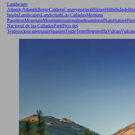
Landscape
Atlantic
Atlantik
Berge
Caldera
Canary
guajara
Hiking
Hill
hills
Indel
Ins
Inseln
Landscapes
Landschaft
Las Cañadas
Montana
Pasajiron
Mountain
Mountains
nationalpark
natuional
Natur
nature
Para
Nacional de las Cañadas
Park
Pico del
Teide
rocks
scapes
spain
Spanien
Teide
Tenerife
teneriffa
Vulcan
Vulcan