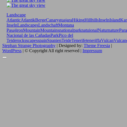
Landscape
Atlantic
Atlantik
Berge
Canary
guajara
Hiking
Hill
hills
Inseln
Island
Kan
Inseln
Landscapes
Landschaft
Montana
Pasajiron
Mountain
Mountains
nationalpark
natuional
Natur
nature
Para
Nacional de las Cañadas
Park
Pico del
Teide
rocks
scapes
spain
Spanien
Teide
Tenerife
teneriffa
Vulcan
Vulcan
Stephan Strange Photography
| Designed by:
Theme Freesia
|
WordPress
| © Copyright All right reserved |
Impressum