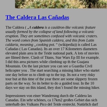
The Caldera Las Cañadas
The Caldera ( „
A
caldera
is a cauldron-like volcanic feature
usually formed by the collapse of land following a volcanic
eruption. They are sometimes confused with volcanic craters.
The word comes from Spanish
caldera
, and this from Latin
caldaria
, meaning „cooking pot.
“ (wikipedia)) is called Las
Cañadas ( Las Canadas). Its an over 17 Kilometers diameters
elevated plain area in the Teide national park. A lots of movies
are filmed there. Clash of Titans, Star Wars Ep III for example.
I did this area pictures while climbing up th the Guajara
Mountain. On the last picture you can see a Guardia Civil
helicopter you . The start searching a missing hiker who startet
one day before us to climb up to the top. Its not a very risky
tour but at this time of the year there are some slippery frozen
parts on the way. So its better to do a guided tour. In the 10
days we stay on this island, they don`t found the missing hiker.
Impressionen von einer Wanderung durch die Caldera las
Canadas. Ein sehr schönes, ca 17km2 großes Gebiet das sich
unterhalb des Vulkans Pico del Teide erstreckt. Natürlich darf