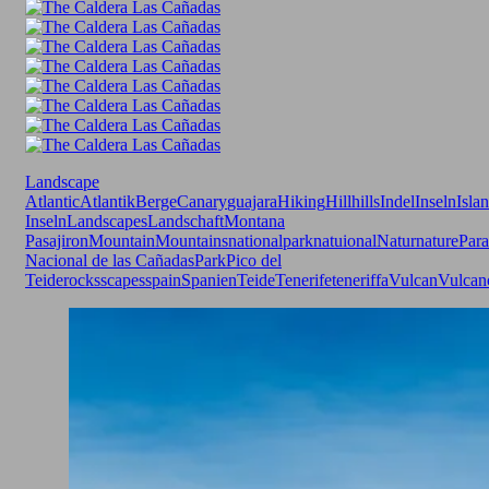
Landscape
Atlantic
Atlantik
Berge
Canary
guajara
Hiking
Hill
hills
Indel
Inseln
Isla
Inseln
Landscapes
Landschaft
Montana
Pasajiron
Mountain
Mountains
nationalpark
natuional
Natur
nature
Para
Nacional de las Cañadas
Park
Pico del
Teide
rocks
scapes
spain
Spanien
Teide
Tenerife
teneriffa
Vulcan
Vulcan