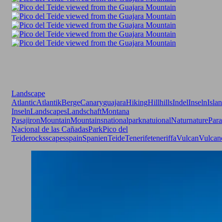
Landscape
Atlantic
Atlantik
Berge
Canary
guajara
Hiking
Hill
hills
Indel
Inseln
Isla
Inseln
Landscapes
Landschaft
Montana
Pasajiron
Mountain
Mountains
nationalpark
natuional
Natur
nature
Para
Nacional de las Cañadas
Park
Pico del
Teide
rocks
scapes
spain
Spanien
Teide
Tenerife
teneriffa
Vulcan
Vulcan