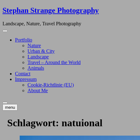
Skip
Stephan Strange Photography
to
content
Landscape, Nature, Travel Photography
Portfolio
Nature
Urban & City
Landscape
Travel – Around the World
Animals
Contact
Impressum
Cookie-Richtlinie (EU)
About Me
menu
Schlagwort:
natuional