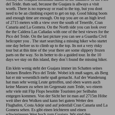
del Teide. thats sad, because the Guajara is allways a visit
worth. There is no ropeway or road to the top, but you dont
need to be an climbing expert to get on top. Good hiking boots
and enough time are enough. On top you are on an high level
of 2715 meters with a view over the south of Tenerife, Cran
Canaria and La Gomera. On the North side you can look over
the the Caldera Las Cañadas with one of the best viewes for the
Pico del Teide. On the last picture you can see a Guardia Civil
helicopter you . The start searching a missing hiker who startet
one day before us to climb up to the top. Its not a very risky
tour but at this time of the year there are some slippery frozen
parts on the way. So its better to do a guided tour. In the 10
days we stay on this island, they don`t found the missing hiker.
Ein klein wenig steht der Guajara immer im Schatten seines
kleinen Bruders Pico del Teide. Wobei ich muß sagen, als Berg
hat er mir wesentlich mehr spaß gemacht. Auf der Wanderung
hat man sehr wenig Leute getroffen, und oben waren auch
keine Massen zu sehen im Gegensatz zum Teide, wo einem
sehr viele mit Flip Flops besohlte Touristen per Seilbahn
entgegen kommen. Von der Sicht her ist man auf 2715m Höhe
weit über den Wolken und kann bei gutem Wetter den
Flughafen, Costa Adeje und auf jedenfall Cran Canaria und La
Gomera sehen. Es gibt einen leichteren und einen
schwierigeren Weg hoch zum Guajara. Wir sind den