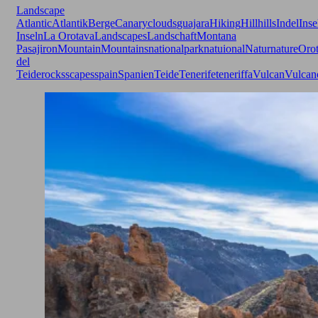
Landscape
Atlantic
Atlantik
Berge
Canary
clouds
guajara
Hiking
Hill
hills
Indel
Inse
Inseln
La Orotava
Landscapes
Landschaft
Montana
Pasajiron
Mountain
Mountains
nationalpark
natuional
Natur
nature
Oro
del
Teide
rocks
scapes
spain
Spanien
Teide
Tenerife
teneriffa
Vulcan
Vulcan