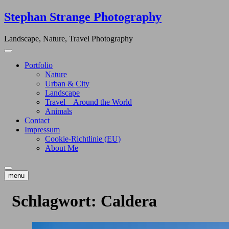
Skip
Stephan Strange Photography
to
content
Landscape, Nature, Travel Photography
Portfolio
Nature
Urban & City
Landscape
Travel – Around the World
Animals
Contact
Impressum
Cookie-Richtlinie (EU)
About Me
menu
Schlagwort:
Caldera