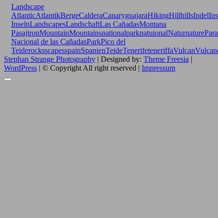
Landscape
Atlantic
Atlantik
Berge
Caldera
Canary
guajara
Hiking
Hill
hills
Indel
Ins
Inseln
Landscapes
Landschaft
Las Cañadas
Montana
Pasajiron
Mountain
Mountains
nationalpark
natuional
Natur
nature
Para
Nacional de las Cañadas
Park
Pico del
Teide
rocks
scapes
spain
Spanien
Teide
Tenerife
teneriffa
Vulcan
Vulcan
Stephan Strange Photography
| Designed by:
Theme Freesia
|
WordPress
| © Copyright All right reserved |
Impressum