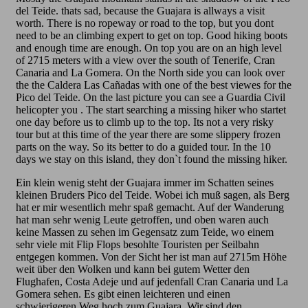
del Teide. thats sad, because the Guajara is allways a visit
worth. There is no ropeway or road to the top, but you dont
need to be an climbing expert to get on top. Good hiking boots
and enough time are enough. On top you are on an high level
of 2715 meters with a view over the south of Tenerife, Cran
Canaria and La Gomera. On the North side you can look over
the the Caldera Las Cañadas with one of the best viewes for the
Pico del Teide. On the last picture you can see a Guardia Civil
helicopter you . The start searching a missing hiker who startet
one day before us to climb up to the top. Its not a very risky
tour but at this time of the year there are some slippery frozen
parts on the way. So its better to do a guided tour. In the 10
days we stay on this island, they don`t found the missing hiker.
Ein klein wenig steht der Guajara immer im Schatten seines
kleinen Bruders Pico del Teide. Wobei ich muß sagen, als Berg
hat er mir wesentlich mehr spaß gemacht. Auf der Wanderung
hat man sehr wenig Leute getroffen, und oben waren auch
keine Massen zu sehen im Gegensatz zum Teide, wo einem
sehr viele mit Flip Flops besohlte Touristen per Seilbahn
entgegen kommen. Von der Sicht her ist man auf 2715m Höhe
weit über den Wolken und kann bei gutem Wetter den
Flughafen, Costa Adeje und auf jedenfall Cran Canaria und La
Gomera sehen. Es gibt einen leichteren und einen
schwierigeren Weg hoch zum Guajara. Wir sind den