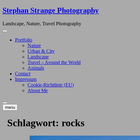
Skip
Stephan Strange Photography
to
content
Landscape, Nature, Travel Photography
Portfolio
Nature
Urban & City
Landscape
Travel – Around the World
Animals
Contact
Impressum
Cookie-Richtlinie (EU)
About Me
menu
Schlagwort:
rocks