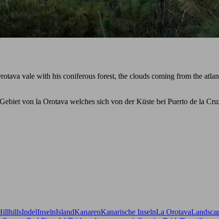
tava vale with his coniferous forest, the clouds coming from the atlant
biet von la Orotava welches sich von der Küste bei Puerto de la Cruz 
Hill
hills
Indel
Inseln
Island
Kanaren
Kanarische Inseln
La Orotava
Landsca