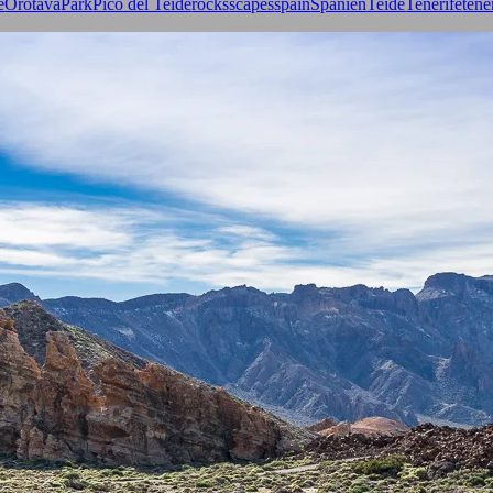
e
Orotava
Park
Pico del Teide
rocks
scapes
spain
Spanien
Teide
Tenerife
tene