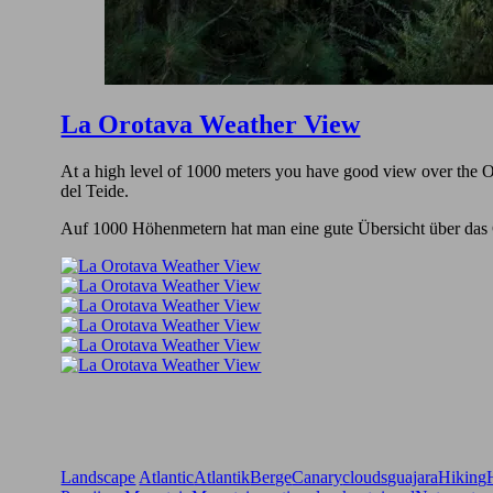
La Orotava Weather View
At a high level of 1000 meters you have good view over the Oro
del Teide.
Auf 1000 Höhenmetern hat man eine gute Übersicht über das Ge
Landscape
Atlantic
Atlantik
Berge
Canary
clouds
guajara
Hiking