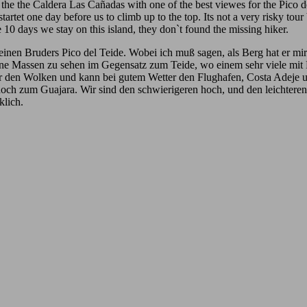
e the Caldera Las Cañadas with one of the best viewes for the Pico de
artet one day before us to climb up to the top. Its not a very risky tour 
he 10 days we stay on this island, they don`t found the missing hiker.
leinen Bruders Pico del Teide. Wobei ich muß sagen, als Berg hat er 
ne Massen zu sehen im Gegensatz zum Teide, wo einem sehr viele mit F
r den Wolken und kann bei gutem Wetter den Flughafen, Costa Adeje u
hoch zum Guajara. Wir sind den schwierigeren hoch, und den leichteren
klich.