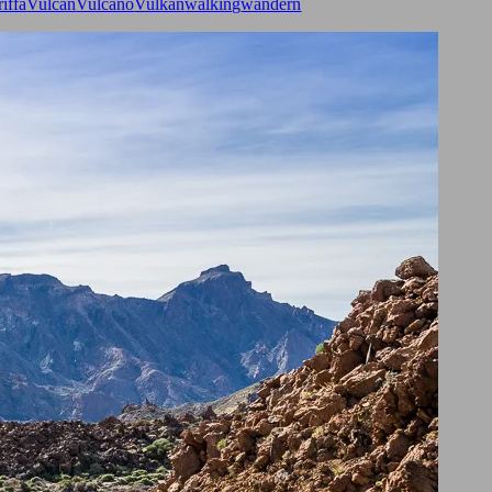
riffa
Vulcan
Vulcano
Vulkan
walking
wandern