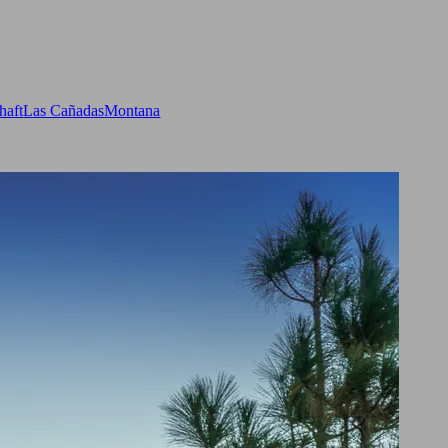
haft
Las Cañadas
Montana