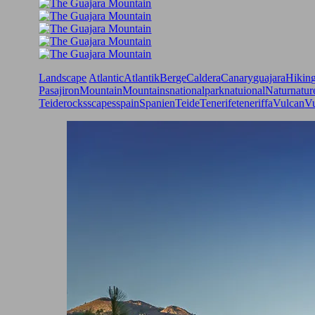
Landscape
Atlantic
Atlantik
Berge
Caldera
Canary
guajara
Hikin
Pasajiron
Mountain
Mountains
nationalpark
natuional
Natur
natur
Teide
rocks
scapes
spain
Spanien
Teide
Tenerife
teneriffa
Vulcan
V