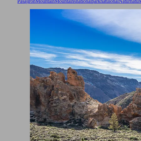
Pasajiron
Mountain
Mountains
nationalpark
natuional
Natur
natur