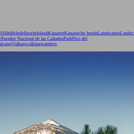
g
Hill
hills
Indel
Inseln
Island
Kanaren
Kanarische Inseln
Landscapes
Landsc
e
Parador Nacional de las Cañadas
Park
Pico del
ulcano
Vulkan
walking
wandern