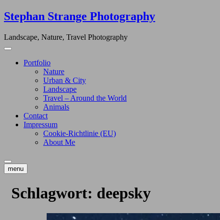
Skip
Stephan Strange Photography
to
content
Landscape, Nature, Travel Photography
Portfolio
Nature
Urban & City
Landscape
Travel – Around the World
Animals
Contact
Impressum
Cookie-Richtlinie (EU)
About Me
menu
Schlagwort:
deepsky