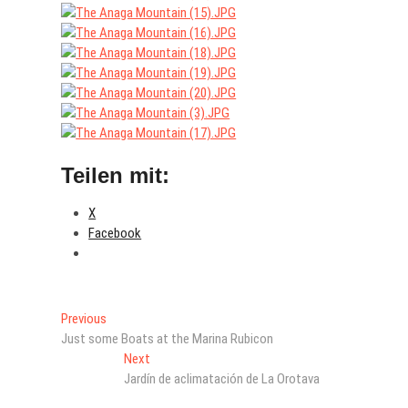
Teilen mit:
X
Facebook
Beitragsnavigation
Previous
Previous
post:
Just some Boats at the Marina Rubicon
Next
Next
post:
Jardín de aclimatación de La Orotava