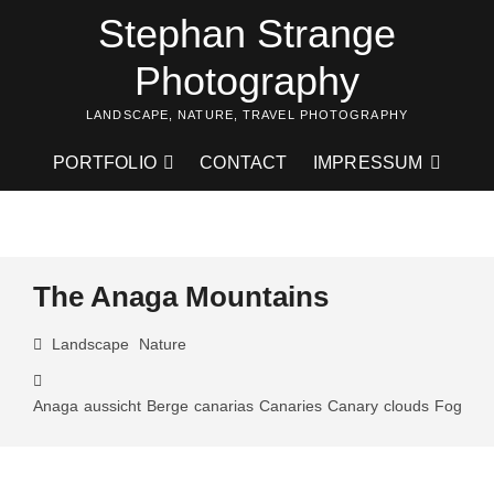
Skip
Stephan Strange
to
content
Photography
LANDSCAPE, NATURE, TRAVEL PHOTOGRAPHY
PORTFOLIO
CONTACT
IMPRESSUM
The Anaga Mountains
Landscape
Nature
Anaga
aussicht
Berge
canarias
Canaries
Canary
clouds
Fog
Geb