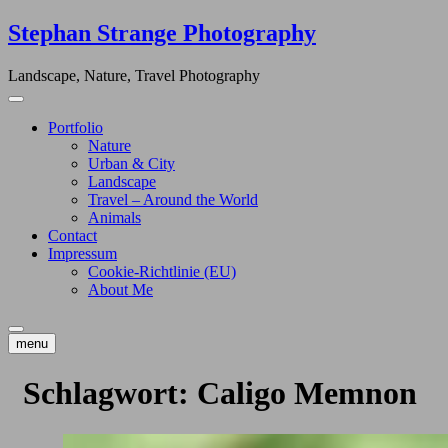
Skip
Stephan Strange Photography
to
content
Landscape, Nature, Travel Photography
Portfolio
Nature
Urban & City
Landscape
Travel – Around the World
Animals
Contact
Impressum
Cookie-Richtlinie (EU)
About Me
menu
Schlagwort:
Caligo Memnon