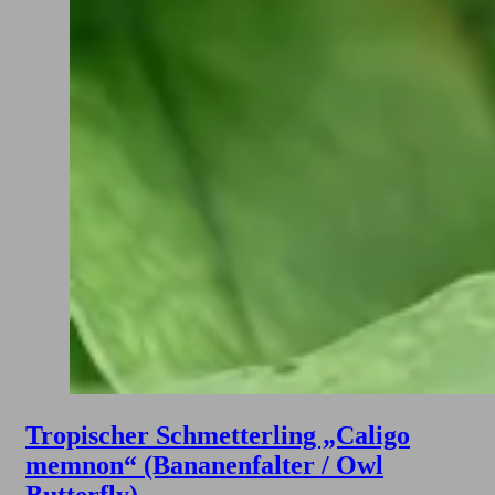
Tropischer Schmetterling „Caligo
memnon“ (Bananenfalter / Owl
Butterfly)