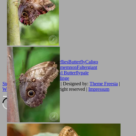
Animals
Banaenfalter
Butterflies
Butterfly
Caligo
Memnon
Caligo telamonius memnon
Falter
giant
owl
insect
Insects
insekten
Owl Butterfly
pale
owl
Schmetterling
Schmetterlinge
Stephan Strange Photography
| Designed by:
Theme Freesia
|
WordPress
| © Copyright All right reserved |
Impressum