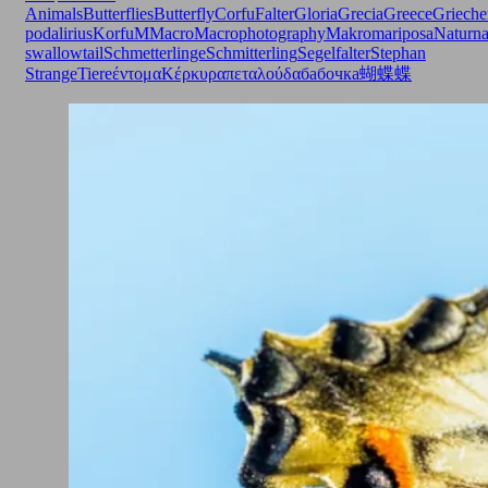
Animals
Butterflies
Butterfly
Corfu
Falter
Gloria
Grecia
Greece
Grieche
podalirius
Korfu
M
Macro
Macrophotography
Makro
mariposa
Natur
na
swallowtail
Schmetterlinge
Schmitterling
Segelfalter
Stephan
Strange
Tiere
έντομα
Κέρκυρα
πεταλούδα
бабочка
蝴蝶
蝶