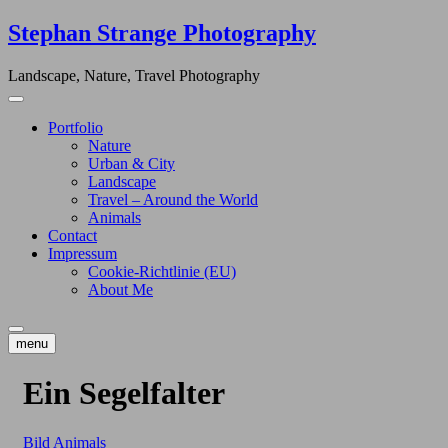
Skip
Stephan Strange Photography
to
content
Landscape, Nature, Travel Photography
Portfolio
Nature
Urban & City
Landscape
Travel – Around the World
Animals
Contact
Impressum
Cookie-Richtlinie (EU)
About Me
menu
Ein Segelfalter
Bild
Animals