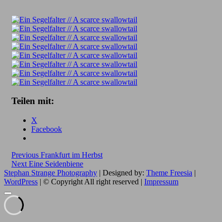
Teilen mit:
X
Facebook
Beitragsnavigation
Previous
Previous
Frankfurt im Herbst
Next
post:
Next
Eine Seidenbiene
post:
Stephan Strange Photography
| Designed by:
Theme Freesia
|
WordPress
| © Copyright All right reserved |
Impressum