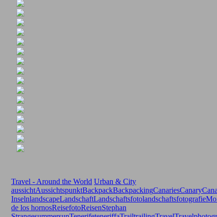
Travel - Around the World
Urban & City
aussicht
Aussichtspunkt
Backpack
Backpacking
Canaries
Canary
Cana
Inseln
landscape
Landschaft
Landschaftsfoto
landschaftsfotografie
Mo
de los hornos
Reisefoto
Reisen
Stephan
Strange
summer
sun
Tenerife
teneriffa
Trail
trailing
Travel
Travelphotog