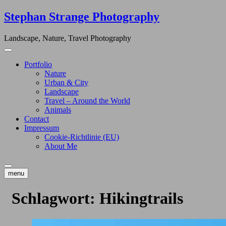
Skip
Stephan Strange Photography
to
content
Landscape, Nature, Travel Photography
Portfolio
Nature
Urban & City
Landscape
Travel – Around the World
Animals
Contact
Impressum
Cookie-Richtlinie (EU)
About Me
menu
Schlagwort:
Hikingtrails