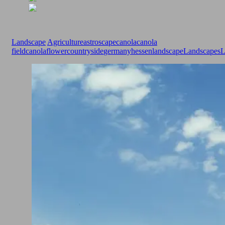
Landscape
Agriculture
astroscape
canola
canola
field
canolaflower
countryside
germany
hessen
landscape
Landscapes
L