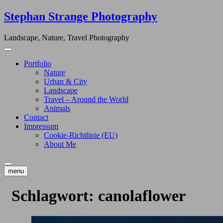
Skip
Stephan Strange Photography
to
content
Landscape, Nature, Travel Photography
Portfolio
Nature
Urban & City
Landscape
Travel – Around the World
Animals
Contact
Impressum
Cookie-Richtlinie (EU)
About Me
menu
Schlagwort:
canolaflower