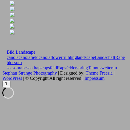
Bild
Landscape
canola
canolafield
canolaflower
frühling
landscape
Landschaft
Rape
blossom
season
rapeseed
raps
rapsfeld
Rapsfelder
spring
Taunus
wetterau
Stephan Strange Photography
| Designed by:
Theme Freesia
|
WordPress
| © Copyright All right reserved |
Impressum