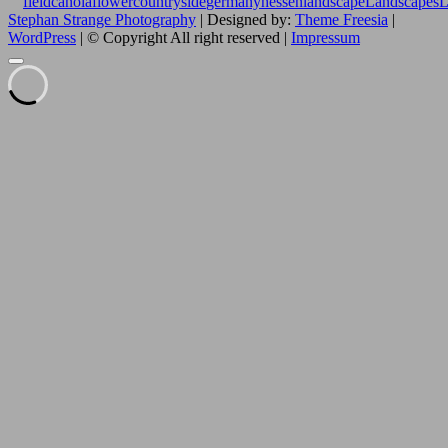
field
canolaflower
countryside
germany
hessen
landscape
Landscapes
L
Stephan Strange Photography
| Designed by:
Theme Freesia
|
WordPress
| © Copyright All right reserved |
Impressum