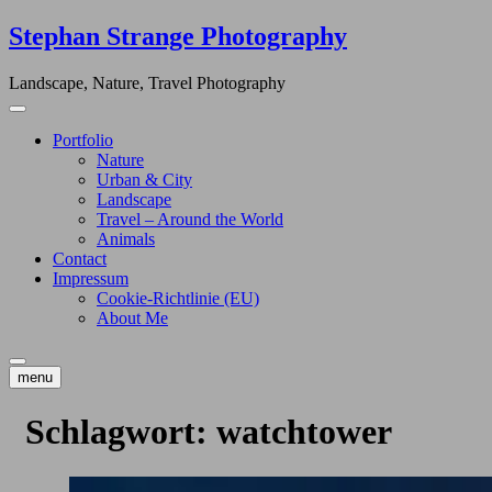
Skip
Stephan Strange Photography
to
content
Landscape, Nature, Travel Photography
Portfolio
Nature
Urban & City
Landscape
Travel – Around the World
Animals
Contact
Impressum
Cookie-Richtlinie (EU)
About Me
menu
Schlagwort:
watchtower