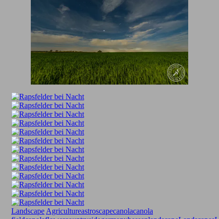
Landscape
Agriculture
astroscape
canola
canola