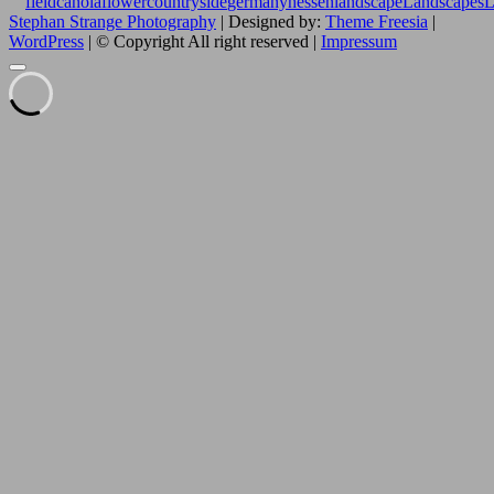
field
canolaflower
countryside
germany
hessen
landscape
Landscapes
L
Stephan Strange Photography
| Designed by:
Theme Freesia
|
WordPress
| © Copyright All right reserved |
Impressum