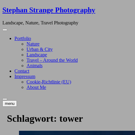
Skip
Stephan Strange Photography
to
content
Landscape, Nature, Travel Photography
Portfolio
Nature
Urban & City
Landscape
Travel – Around the World
Animals
Contact
Impressum
Cookie-Richtlinie (EU)
About Me
menu
Schlagwort:
tower