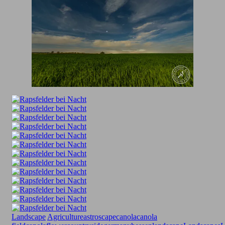
Landscape
Agriculture
astroscape
canola
canola