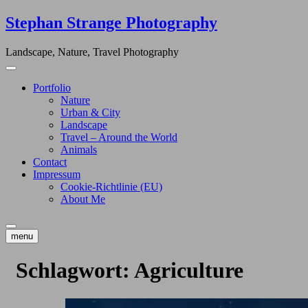
Skip
Stephan Strange Photography
to
content
Landscape, Nature, Travel Photography
Portfolio
Nature
Urban & City
Landscape
Travel – Around the World
Animals
Contact
Impressum
Cookie-Richtlinie (EU)
About Me
menu
Schlagwort:
Agriculture