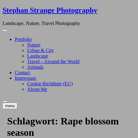
Skip
Stephan Strange Photography
to
content
Landscape, Nature, Travel Photography
Portfolio
Nature
Urban & City
Landscape
Travel – Around the World
Animals
Contact
Impressum
Cookie-Richtlinie (EU)
About Me
menu
Schlagwort:
Rape blossom
season