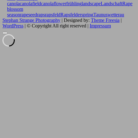
canola
canolafield
canolaflower
frühling
landscape
Landschaft
Rape
blossom
season
rapeseed
raps
rapsfeld
Rapsfelder
spring
Taunus
wetterau
Stephan Strange Photography
| Designed by:
Theme Freesia
|
WordPress
| © Copyright All right reserved |
Impressum