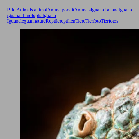
Bild
Animals
animal
Animalportait
Animals
Iguana Iguana
Iguana
iguana rhinolopha
Iguana
Iguanaleguan
nature
Reptile
reptilien
Tiere
Tierfoto
Tierfotos