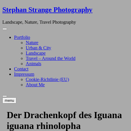
Skip
Stephan Strange Photography
to
content
Landscape, Nature, Travel Photography
Portfolio
Nature
Urban & City
Landscape
Travel – Around the World
Animals
Contact
Impressum
Cookie-Richtlinie (EU)
About Me
menu
Der Drachenkopf des Iguana
iguana rhinolopha