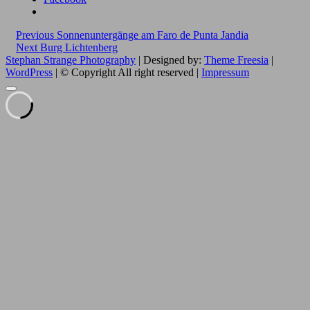
Beitragsnavigation
Previous
Previous
Sonnenuntergänge am Faro de Punta Jandia
Next
post:
Next
Burg Lichtenberg
post:
Stephan Strange Photography
| Designed by:
Theme Freesia
|
WordPress
| © Copyright All right reserved |
Impressum