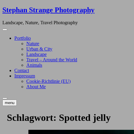
Skip
Stephan Strange Photography
to
content
Landscape, Nature, Travel Photography
Portfolio
Nature
Urban & City
Landscape
Travel – Around the World
Animals
Contact
Impressum
Cookie-Richtlinie (EU)
About Me
menu
Schlagwort:
Spotted jelly