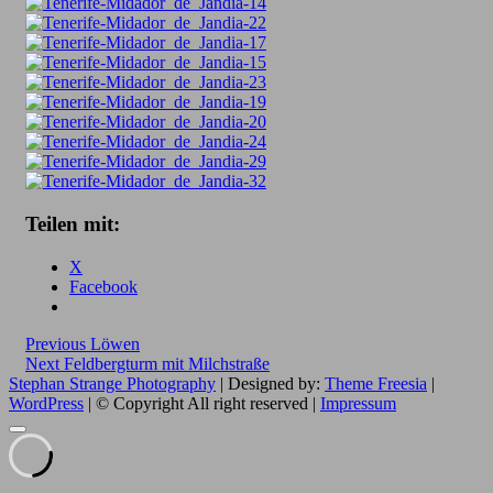
Teilen mit:
X
Facebook
Beitragsnavigation
Previous
Previous
Löwen
Next
post:
Next
Feldbergturm mit Milchstraße
post:
Stephan Strange Photography
| Designed by:
Theme Freesia
|
WordPress
| © Copyright All right reserved |
Impressum