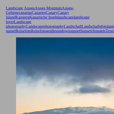
Landscape
Anaga
Anaga Mountain
Anaga-
Gebirge
canarias
Canaries
Canary
Canary
Island
Kanaren
Kanarische Inseln
landscape
landscape
lover
Landscape
photography
Landscapephotography
Landschaft
Landschaftsfoto
land
sunset
Reisefoto
Reisefotografie
sundown
sunset
Sunsets
Sunstets
Tener