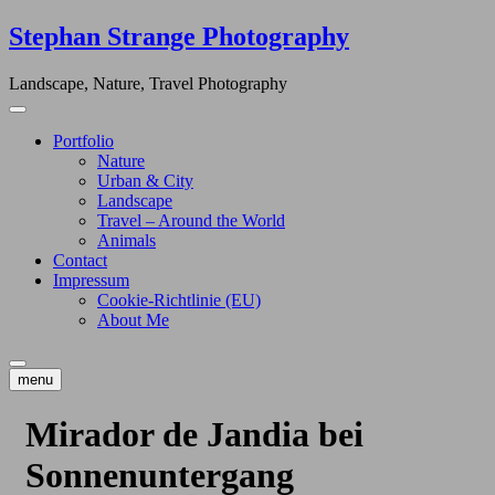
Skip
Stephan Strange Photography
to
content
Landscape, Nature, Travel Photography
Portfolio
Nature
Urban & City
Landscape
Travel – Around the World
Animals
Contact
Impressum
Cookie-Richtlinie (EU)
About Me
menu
Mirador de Jandia bei
Sonnenuntergang