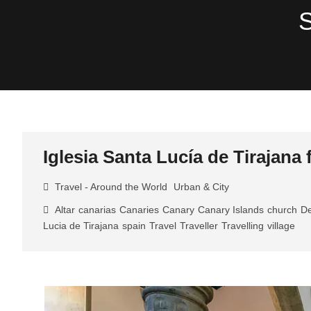
Skip
S
to
content
Iglesia Santa Lucía de Tirajana 
Travel - Around the World
Urban & City
Altar
canarias
Canaries
Canary
Canary Islands
church
De
Lucia de Tirajana
spain
Travel
Traveller
Travelling
village