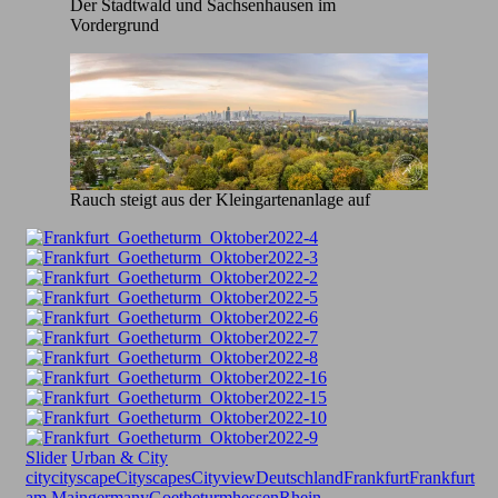
Der Stadtwald und Sachsenhausen im
Vordergrund
Rauch steigt aus der Kleingartenanlage auf
Slider
Urban & City
city
cityscape
Cityscapes
Cityview
Deutschland
Frankfurt
Frankfurt
am Main
germany
Goetheturm
hessen
Rhein-