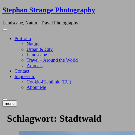
Skip
Stephan Strange Photography
to
content
Landscape, Nature, Travel Photography
Portfolio
Nature
Urban & City
Landscape
Travel – Around the World
Animals
Contact
Impressum
Cookie-Richtlinie (EU)
About Me
menu
Schlagwort:
Stadtwald