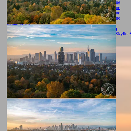
Urban & City
Autumn
cityscape
Citytrip
Cityview
fall
Frankfurt
Frankfurt am
Main
Goetheturm
Götheturm
Großstadt
herbst
Sachsenhausen
Skyline
Landscape