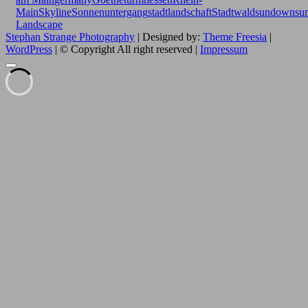
Main
Skyline
Sonnenuntergang
stadtlandschaft
Stadtwald
sundown
su
Landscape
Stephan Strange Photography
| Designed by:
Theme Freesia
|
WordPress
| © Copyright All right reserved |
Impressum