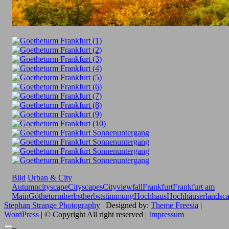
Bild
Urban & City
Autumn
cityscape
Cityscapes
Cityview
fall
Frankfurt
Frankfurt am
Main
Götheturm
herbst
herbststimmung
Hochhaus
Hochhäuser
landsc
Stephan Strange Photography
| Designed by:
Theme Freesia
|
WordPress
| © Copyright All right reserved |
Impressum