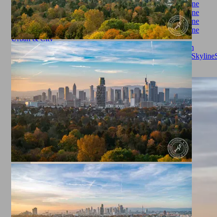
Urban & City
Autumn
cityscape
Citytrip
Cityview
fall
Frankfurt
Frankfurt am
Main
Goetheturm
Götheturm
Großstadt
herbst
Sachsenhausen
Skyline
Landscape