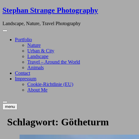
Skip
Stephan Strange Photography
to
content
Landscape, Nature, Travel Photography
Portfolio
Nature
Urban & City
Landscape
Travel – Around the World
Animals
Contact
Impressum
Cookie-Richtlinie (EU)
About Me
menu
Schlagwort:
Götheturm