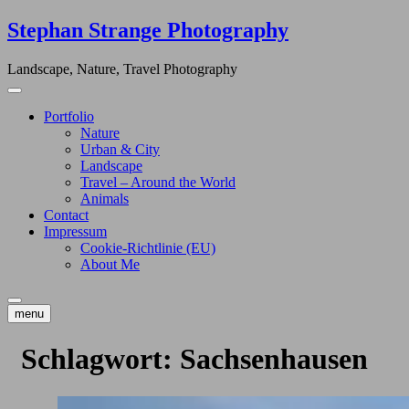
Skip
Stephan Strange Photography
to
content
Landscape, Nature, Travel Photography
Portfolio
Nature
Urban & City
Landscape
Travel – Around the World
Animals
Contact
Impressum
Cookie-Richtlinie (EU)
About Me
menu
Schlagwort:
Sachsenhausen