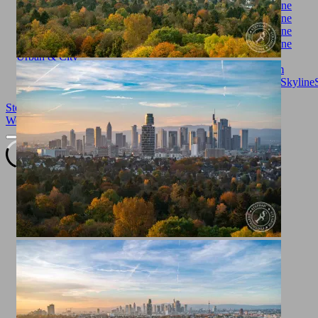
Urban & City
Autumn
cityscape
Citytrip
Cityview
fall
Frankfurt
Frankfurt am
Main
Goetheturm
Götheturm
Großstadt
herbst
Sachsenhausen
Skyline
Landscape
Stephan Strange Photography
| Designed by:
Theme Freesia
|
WordPress
| © Copyright All right reserved |
Impressum