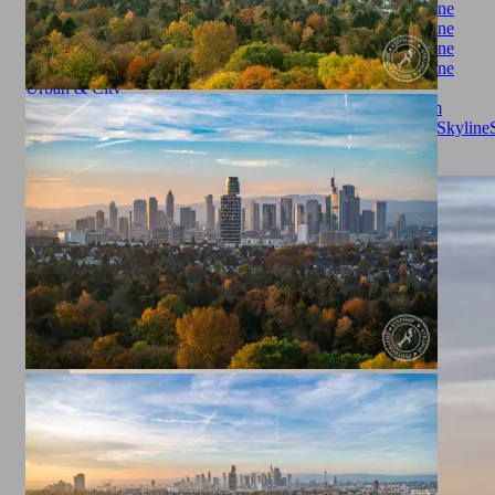
Urban & City
Autumn
cityscape
Citytrip
Cityview
fall
Frankfurt
Frankfurt am
Main
Goetheturm
Götheturm
Großstadt
herbst
Sachsenhausen
Skyline
Landscape