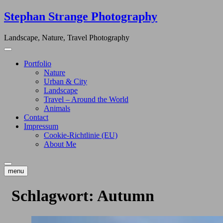
Skip
Stephan Strange Photography
to
content
Landscape, Nature, Travel Photography
Portfolio
Nature
Urban & City
Landscape
Travel – Around the World
Animals
Contact
Impressum
Cookie-Richtlinie (EU)
About Me
menu
Schlagwort:
Autumn