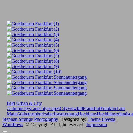
Bild
Urban & City
Autumn
cityscape
Cityscapes
Cityview
fall
Frankfurt
Frankfurt am
Main
Götheturm
herbst
herbststimmung
Hochhaus
Hochhäuser
landsc
Stephan Strange Photography
| Designed by:
Theme Freesia
|
WordPress
| © Copyright All right reserved |
Impressum