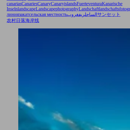
canarias
Canaries
Canary
Canaryislands
Fuerteventura
Kanarische
Inseln
landscape
Landscapephotography
Landschaft
landschaftsfotogr
линия
закат
сельская местность
غروب
ريف
الساحل
サンセット
农村
日落
海岸线