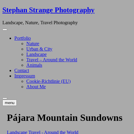
Skip
Stephan Strange Photography
to
content
Landscape, Nature, Travel Photography
Portfolio
Nature
Urban & City
Landscape
Travel – Around the World
Animals
Contact
Impressum
Cookie-Richtlinie (EU)
About Me
menu
Pájara Mountain Sundowns
Landscape
Travel - Around the World