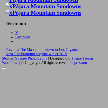
Teilen mit:
X
Facebook
Beitragsnavigation
Previous
Previous
The Masca trail, down to Los Gigantes
Next
post:
Next
The Frankfurt Skyline winter 2015
post:
Stephan Strange Photography
| Designed by:
Theme Freesia
|
WordPress
| © Copyright All right reserved |
Impressum