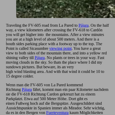
Traveling the FV-605 road from La Pared to
Pájara
. On the half
way, a view kilometers after crossing the FV-618 to Cardón
you will get higher into the mountains. After a view minutes
you are at a high level of about 500 meters. And there is a
bouth sides parking place with a footway up to the top. The
Point is called Sicasumbre
viewing point
. You have a great
view to both sides of the mountain there, and into a yellow red
shining valley till
Pájara
. No plants or trees in your way. Fast
moving clouds in the sky. So thats the place where I did my
sundown pictures. But beware, its an very
high wind blasting area. And with that wind it could be 10 to
15 degree colder.
Wenn man die FV-605 von La Pared kommend
Richtung
Pájara
fährt, kommt man ein paar Kilometer nachdem
sie die FV-618 Richtung Cardon gekreuzt hat zu einem
Parkplatzt. Etwa auf 500 Meter Höhe. Dort gibt es
einen Fußweg hoch auf die Bergspitze. Ausgeschildert sind
Aussichtspunkte in Spanien immer als Mirador. Sehr wichtig,
da es in den Bergen von
Fuerteventura
kaum Möglichkeiten