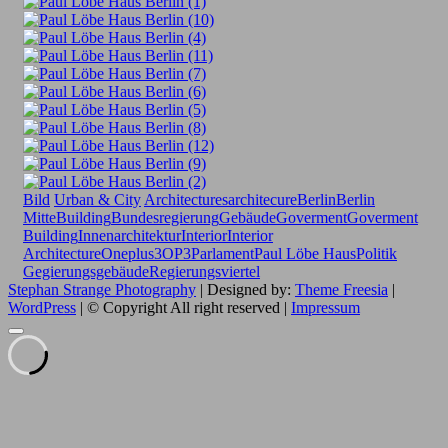
Bild
Urban & City
Architectures
architecure
Berlin
Berlin
Mitte
Building
Bundesregierung
Gebäude
Goverment
Goverment
Building
Innenarchitektur
Interior
Interior
Architecture
Oneplus3
OP3
Parlament
Paul Löbe Haus
Politik
Gegierungsgebäude
Regierungsviertel
Stephan Strange Photography
| Designed by:
Theme Freesia
|
WordPress
| © Copyright All right reserved |
Impressum