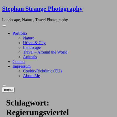
Skip
Stephan Strange Photography
to
content
Landscape, Nature, Travel Photography
Portfolio
Nature
Urban & City
Landscape
Travel – Around the World
Animals
Contact
Impressum
Cookie-Richtlinie (EU)
About Me
menu
Schlagwort:
Regierungsviertel