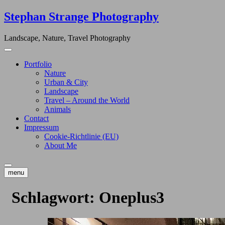
Skip
Stephan Strange Photography
to
content
Landscape, Nature, Travel Photography
Portfolio
Nature
Urban & City
Landscape
Travel – Around the World
Animals
Contact
Impressum
Cookie-Richtlinie (EU)
About Me
menu
Schlagwort:
Oneplus3