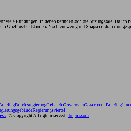
 viele Rundungen. In denen befinden sich die Sitzungssäle. Da ich ber
dem OnePlus3 entstanden. Noch ein wenig mit Snapseed dran rum gespie
Building
Bundesregierung
Gebäude
Goverment
Goverment Building
Inne
Gegierungsgebäude
Regierungsviertel
ess
| © Copyright All right reserved |
Impressum