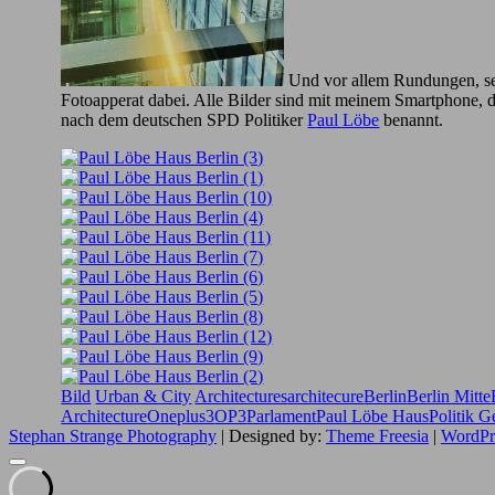
Und vor allem Rundungen, sehr
Fotoapperat dabei. Alle Bilder sind mit meinem Smartphone, 
nach dem deutschen SPD Politiker
Paul Löbe
benannt.
Bild
Urban & City
Architectures
architecure
Berlin
Berlin Mitte
Architecture
Oneplus3
OP3
Parlament
Paul Löbe Haus
Politik 
Stephan Strange Photography
| Designed by:
Theme Freesia
|
WordPr