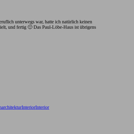
uflich unterwegs war, hatte ich natürlich keinen
lt, und fertig 🙂 Das Paul-Löbe-Haus ist übrigens
narchitektur
Interior
Interior