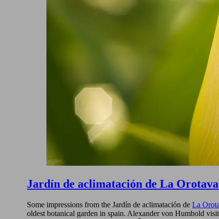
Jardín de aclimatación de La Orotava
Some impressions from the Jardín de aclimatación de
La Orot
oldest botanical garden in spain. Alexander von Humbold visited