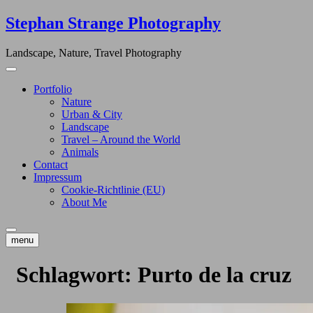
Skip
Stephan Strange Photography
to
content
Landscape, Nature, Travel Photography
Portfolio
Nature
Urban & City
Landscape
Travel – Around the World
Animals
Contact
Impressum
Cookie-Richtlinie (EU)
About Me
menu
Schlagwort:
Purto de la cruz