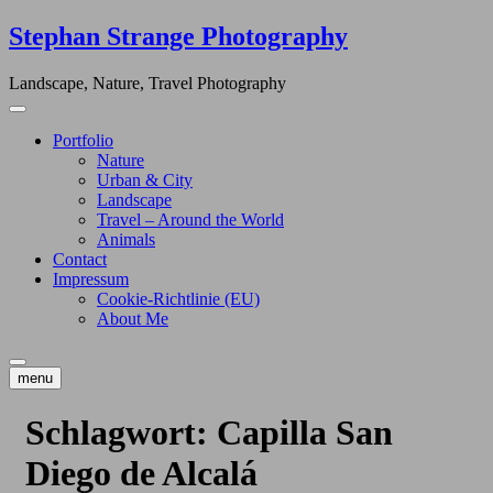
Skip
Stephan Strange Photography
to
content
Landscape, Nature, Travel Photography
Portfolio
Nature
Urban & City
Landscape
Travel – Around the World
Animals
Contact
Impressum
Cookie-Richtlinie (EU)
About Me
menu
Schlagwort:
Capilla San
Diego de Alcalá