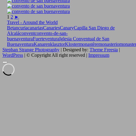
1
2
►
Travel - Around the World
Betancuria
canarias
Canaries
Canary
Capilla San Diego de
Alcalá
convent
convento-de-san-
buenaventura
Fuerteventura
Iglesia Conventual de San
Buenaventura
Kanaren
klasztor
Kloster
monastère
monasterio
monaste
Stephan Strange Photography
| Designed by:
Theme Freesia
|
WordPress
| © Copyright All right reserved |
Impressum