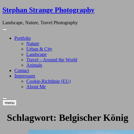
Skip
Stephan Strange Photography
to
content
Landscape, Nature, Travel Photography
Portfolio
Nature
Urban & City
Landscape
Travel – Around the World
Animals
Contact
Impressum
Cookie-Richtlinie (EU)
About Me
menu
Schlagwort:
Belgischer König