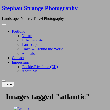
Skip
Stephan Strange Photography
to
content
Landscape, Nature, Travel Photography
Portfolio
Nature
Urban & City
Landscape
Travel – Around the World
Animals
Contact
Impressum
Cookie-Richtlinie (EU)
About Me
menu
Images tagged "atlantic"