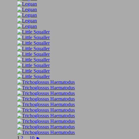
1
2
...
10
►