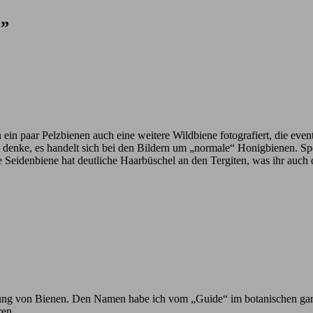
"”
n ein paar Pelzbienen auch eine weitere Wildbiene fotografiert, die eve
ich denke, es handelt sich bei den Bildern um „normale“ Honigbienen. 
e Seidenbiene hat deutliche Haarbüschel an den Tergiten, was ihr auch
h Ahnung von Bienen. Den Namen habe ich vom „Guide“ im botanischen ga
ren.