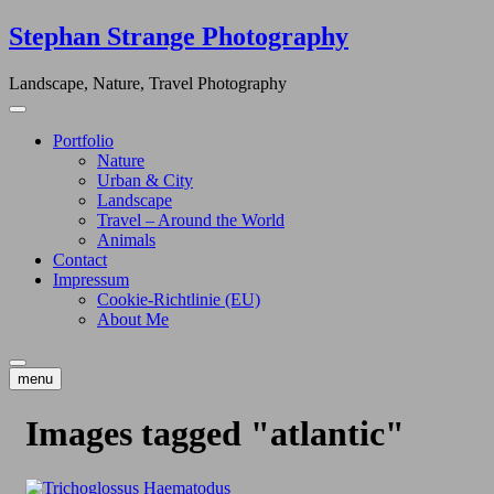
Skip
Stephan Strange Photography
to
content
Landscape, Nature, Travel Photography
Portfolio
Nature
Urban & City
Landscape
Travel – Around the World
Animals
Contact
Impressum
Cookie-Richtlinie (EU)
About Me
menu
Images tagged "atlantic"