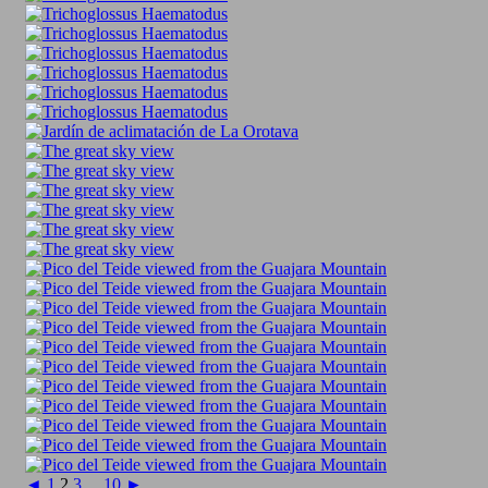
◄
1
2
3
...
10
►