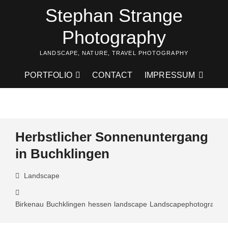
Skip
Stephan Strange
to
content
Photography
LANDSCAPE, NATURE, TRAVEL PHOTOGRAPHY
PORTFOLIO
CONTACT
IMPRESSUM
Herbstlicher Sonnenuntergang
in Buchklingen
Landscape
Birkenau
Buchklingen
hessen
landscape
Landscapephotography