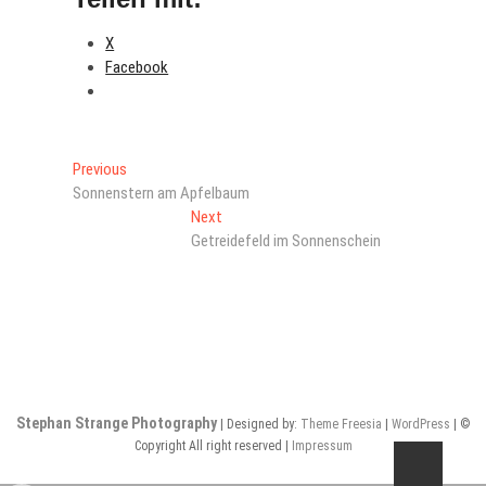
X
Facebook
Beitragsnavigation
Previous
Previous
post:
Sonnenstern am Apfelbaum
Next
Next
post:
Getreidefeld im Sonnenschein
Stephan Strange Photography
| Designed by:
Theme Freesia
|
WordPress
| ©
Copyright All right reserved |
Impressum