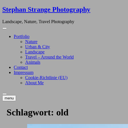
Skip
Stephan Strange Photography
to
content
Landscape, Nature, Travel Photography
Portfolio
Nature
Urban & City
Landscape
Travel – Around the World
Animals
Contact
Impressum
Cookie-Richtlinie (EU)
About Me
menu
Schlagwort:
old