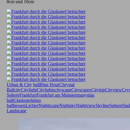
8cm und 10cm
Urban & City
ball
Blue Hour
Chrystal
Ball
city
Citylight
Citylights
cityscape
Cityscapes
Citytrip
Cityview
Crys
Sphere
Frankfurt
Frankfurt am Main
germany
glas
ball
Glaskugel
glass
ball
hessen
Lichter
Nightscape
Nightsky
Nightview
Skyline
Sphere
Stad
Landscape