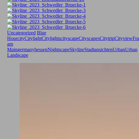
Uncategorized
Blue
Hour
city
Citylight
Citylights
cityscape
Cityscapes
Citytrip
Cityview
Fra
am
Main
germany
hessen
Nightscape
Skyline
Stadtansichten
Urban
Urban
Landscape