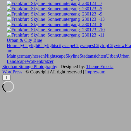
Urban & City
Blue
Hour
city
Citylight
Citylights
cityscape
Cityscapes
Citytrip
Cityview
Fra
am
Main
germany
hessen
Nightscape
Skyline
Stadtansichten
Urban
Urban
Landscape
Wolkenkratzer
Stephan Strange Photography
| Designed by:
Theme Freesia
|
WordPress
| © Copyright All right reserved |
Impressum