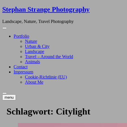
Skip
Stephan Strange Photography
to
content
Landscape, Nature, Travel Photography
Portfolio
Nature
Urban & City
Landscape
Travel – Around the World
Animals
Contact
Impressum
Cookie-Richtlinie (EU)
About Me
menu
Schlagwort:
Citylight