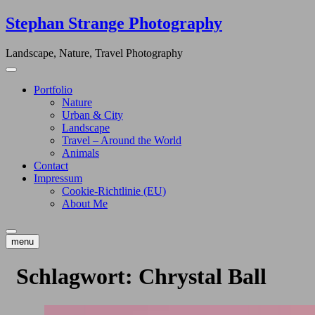
Skip
Stephan Strange Photography
to
content
Landscape, Nature, Travel Photography
Portfolio
Nature
Urban & City
Landscape
Travel – Around the World
Animals
Contact
Impressum
Cookie-Richtlinie (EU)
About Me
menu
Schlagwort:
Chrystal Ball