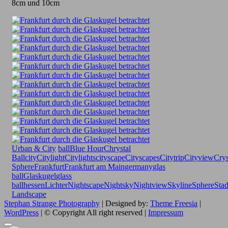
8cm und 10cm
Urban & City
ball
Blue Hour
Chrystal
Ball
city
Citylight
Citylights
cityscape
Cityscapes
Citytrip
Cityview
Crys
Sphere
Frankfurt
Frankfurt am Main
germany
glas
ball
Glaskugel
glass
ball
hessen
Lichter
Nightscape
Nightsky
Nightview
Skyline
Sphere
Stad
Landscape
Stephan Strange Photography
| Designed by:
Theme Freesia
|
WordPress
| © Copyright All right reserved |
Impressum