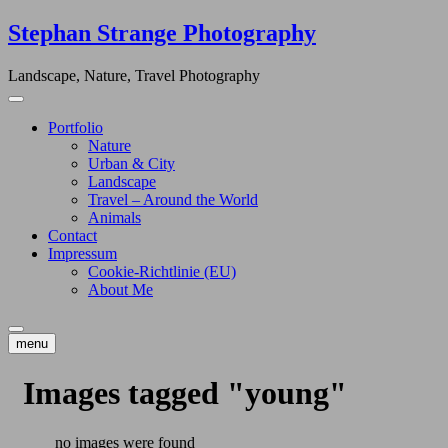
Skip
Stephan Strange Photography
to
content
Landscape, Nature, Travel Photography
Portfolio
Nature
Urban & City
Landscape
Travel – Around the World
Animals
Contact
Impressum
Cookie-Richtlinie (EU)
About Me
menu
Images tagged "young"
no images were found