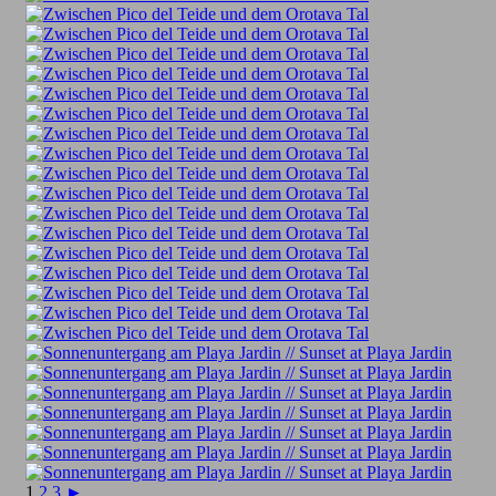
1
2
3
►