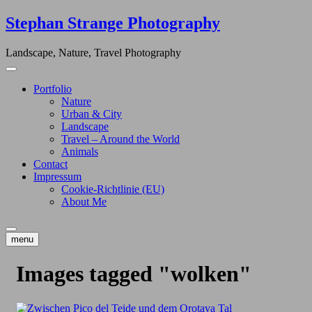
Skip
Stephan Strange Photography
to
content
Landscape, Nature, Travel Photography
Portfolio
Nature
Urban & City
Landscape
Travel – Around the World
Animals
Contact
Impressum
Cookie-Richtlinie (EU)
About Me
menu
Images tagged "wolken"