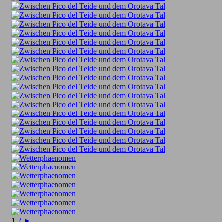
1
2
►