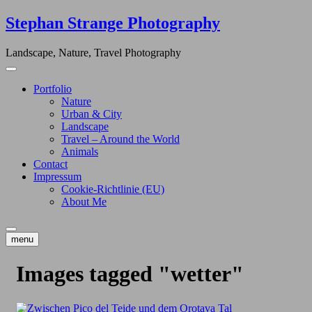
Skip
Stephan Strange Photography
to
content
Landscape, Nature, Travel Photography
Portfolio
Nature
Urban & City
Landscape
Travel – Around the World
Animals
Contact
Impressum
Cookie-Richtlinie (EU)
About Me
menu
Images tagged "wetter"