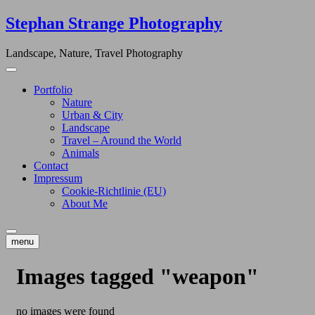
Skip
Stephan Strange Photography
to
content
Landscape, Nature, Travel Photography
Portfolio
Nature
Urban & City
Landscape
Travel – Around the World
Animals
Contact
Impressum
Cookie-Richtlinie (EU)
About Me
menu
Images tagged "weapon"
no images were found