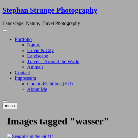
Skip
Stephan Strange Photography
to
content
Landscape, Nature, Travel Photography
Portfolio
Nature
Urban & City
Landscape
Travel – Around the World
Animals
Contact
Impressum
Cookie-Richtlinie (EU)
About Me
menu
Images tagged "wasser"