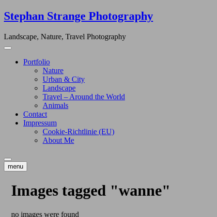
Skip
Stephan Strange Photography
to
content
Landscape, Nature, Travel Photography
Portfolio
Nature
Urban & City
Landscape
Travel – Around the World
Animals
Contact
Impressum
Cookie-Richtlinie (EU)
About Me
menu
Images tagged "wanne"
no images were found