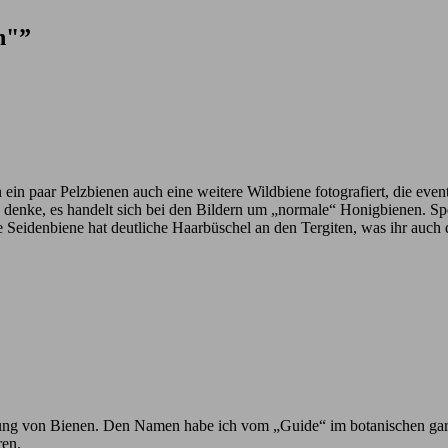
n"”
n ein paar Pelzbienen auch eine weitere Wildbiene fotografiert, die eve
ich denke, es handelt sich bei den Bildern um „normale“ Honigbienen. 
e Seidenbiene hat deutliche Haarbüschel an den Tergiten, was ihr auch
h Ahnung von Bienen. Den Namen habe ich vom „Guide“ im botanischen ga
ren.