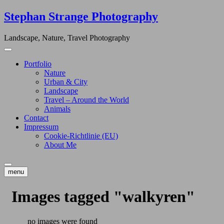
Skip
Stephan Strange Photography
to
content
Landscape, Nature, Travel Photography
Portfolio
Nature
Urban & City
Landscape
Travel – Around the World
Animals
Contact
Impressum
Cookie-Richtlinie (EU)
About Me
menu
Images tagged "walkyren"
no images were found