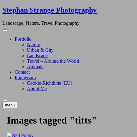
Skip
Stephan Strange Photography
to
content
Landscape, Nature, Travel Photography
Portfolio
Nature
Urban & City
Landscape
Travel – Around the World
Animals
Contact
Impressum
Cookie-Richtlinie (EU)
About Me
menu
Images tagged "titts"